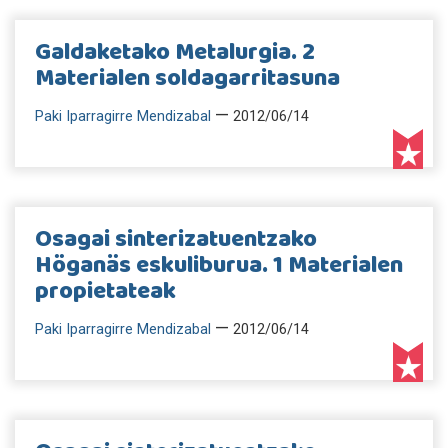
Galdaketako Metalurgia. 2
Materialen soldagarritasuna
—
Paki Iparragirre Mendizabal
2012/06/14
Osagai sinterizatuentzako
Höganäs eskuliburua. 1 Materialen
propietateak
—
Paki Iparragirre Mendizabal
2012/06/14