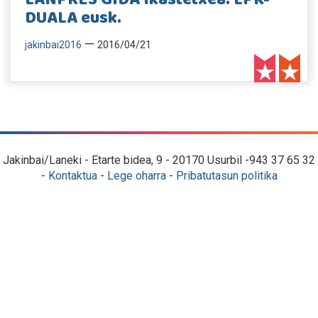
DUALA eusk.
—
jakinbai2016
2016/04/21
Jakinbai/Laneki - Etarte bidea, 9 - 20170 Usurbil -943 37 65 32
-
Kontaktua
-
Lege oharra
-
Pribatutasun politika