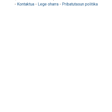
-
Kontaktua
-
Lege oharra
-
Pribatutasun politika