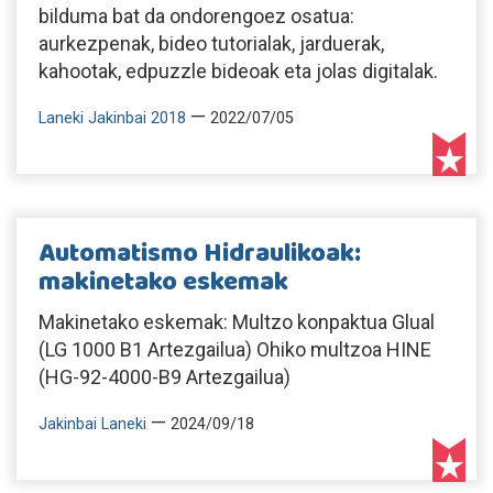
bilduma bat da ondorengoez osatua:
aurkezpenak, bideo tutorialak, jarduerak,
kahootak, edpuzzle bideoak eta jolas digitalak.
—
Laneki Jakinbai 2018
2022/07/05
Automatismo Hidraulikoak:
makinetako eskemak
Makinetako eskemak: Multzo konpaktua Glual
(LG 1000 B1 Artezgailua) Ohiko multzoa HINE
(HG-92-4000-B9 Artezgailua)
—
Jakinbai Laneki
2024/09/18