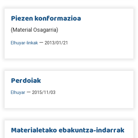
Piezen konformazioa
(Material Osagarria)
—
Elhuyar-linkak
2013/01/21
Perdoiak
—
Elhuyar
2015/11/03
Materialetako ebakuntza-indarrak