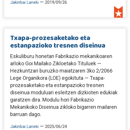
—
Jakinbai Laneki
2019/09/26
Txapa-prozesaketako eta
estanpazioko tresnen diseinua
Eskuliburu honetan Fabrikazio mekanikoaren
arloko Goi Mailako Zikloetako Tituluek —
Hezkuntzari buruzko maiatzaren 3ko 2/2066
Lege Organikora (LOE) egokituta — Txapa-
prozesaketako eta estanpazioko tresnen
diseinua moduluari esleitzen dizkioten edukiak
garatzen dira. Modulu hori Fabrikazio
Mekanikoko Diseinua zikloko bigarren mailaren
barruan dago.
—
Jakinbai Laneki
2025/06/24