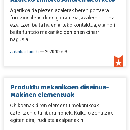
Agerikoa da piezen azalerak beren portaera
funtzionalean duen garrantzia, azaleren bidez
ezartzen baita haien arteko kontaktua, eta hori
baita funtzio mekaniko gehienen oinarri
nagusia.
—
Jakinbai Laneki
2020/09/09
Produktu mekanikoen diseinua-
Makinen elementuak
Ohikoenak diren elementu mekanikoak
aztertzen ditu liburu honek. Kalkulo zehatzak
egiten dira, irudi eta azalpenekin.