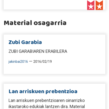
Material osagarria
Zubi Garabia
ZUBI GARABIAREN ERABILERA
—
jakinbai2016
2016/02/19
Lan arriskuen prebentzioa
Lan arriskuen prebentzioaren oinarrizko
ikastaroko edukiak lantzen dira. Material