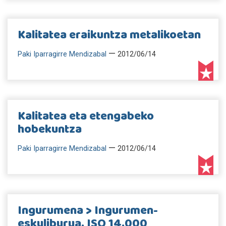
Kalitatea eraikuntza metalikoetan
—
Paki Iparragirre Mendizabal
2012/06/14
Kalitatea eta etengabeko
hobekuntza
—
Paki Iparragirre Mendizabal
2012/06/14
Ingurumena > Ingurumen-
eskuliburua. ISO 14.000