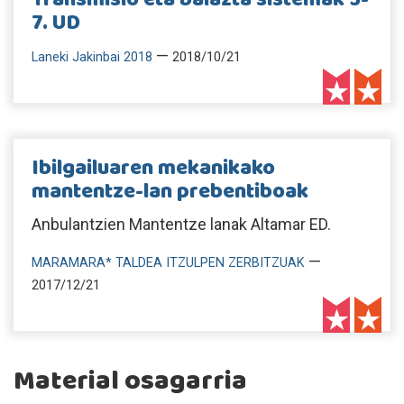
7. UD
—
Laneki Jakinbai 2018
2018/10/21
Ibilgailuaren mekanikako
mantentze-lan prebentiboak
Anbulantzien Mantentze lanak Altamar ED.
—
MARAMARA* TALDEA ITZULPEN ZERBITZUAK
2017/12/21
Material osagarria