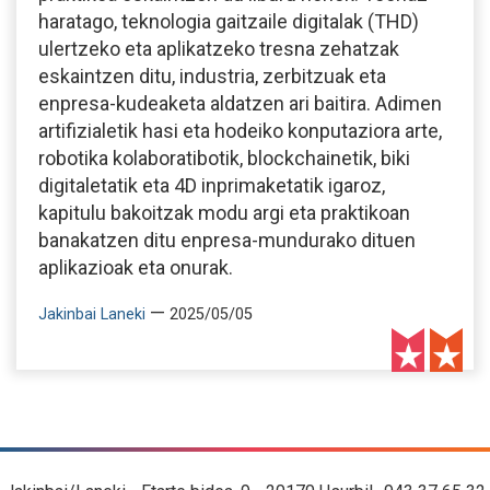
haratago, teknologia gaitzaile digitalak (THD)
ulertzeko eta aplikatzeko tresna zehatzak
eskaintzen ditu, industria, zerbitzuak eta
enpresa-kudeaketa aldatzen ari baitira. Adimen
artifizialetik hasi eta hodeiko konputaziora arte,
robotika kolaboratibotik, blockchainetik, biki
digitaletatik eta 4D inprimaketatik igaroz,
kapitulu bakoitzak modu argi eta praktikoan
banakatzen ditu enpresa-mundurako dituen
aplikazioak eta onurak.
—
Jakinbai Laneki
2025/05/05