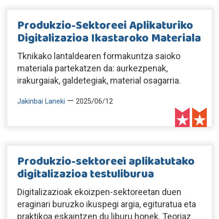
Produkzio-Sektoreei Aplikaturiko
Digitalizazioa Ikastaroko Materiala
Tknikako lantaldearen formakuntza saioko
materiala partekatzen da: aurkezpenak,
irakurgaiak, galdetegiak, material osagarria.
—
Jakinbai Laneki
2025/06/12
Produkzio-sektoreei aplikatutako
digitalizazioa testuliburua
Digitalizazioak ekoizpen-sektoreetan duen
eraginari buruzko ikuspegi argia, egituratua eta
praktikoa eskaintzen du liburu honek. Teoriaz