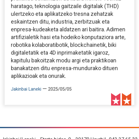
haratago, teknologia gaitzaile digitalak (THD)
ulertzeko eta aplikatzeko tresna zehatzak
eskaintzen ditu, industria, zerbitzuak eta
enpresa-kudeaketa aldatzen ari baitira. Adimen
artifizialetik hasi eta hodeiko konputaziora arte,
robotika kolaboratibotik, blockchainetik, biki
digitaletatik eta 4D inprimaketatik igaroz,
kapitulu bakoitzak modu argi eta praktikoan
banakatzen ditu enpresa-mundurako dituen
aplikazioak eta onurak.
—
Jakinbai Laneki
2025/05/05