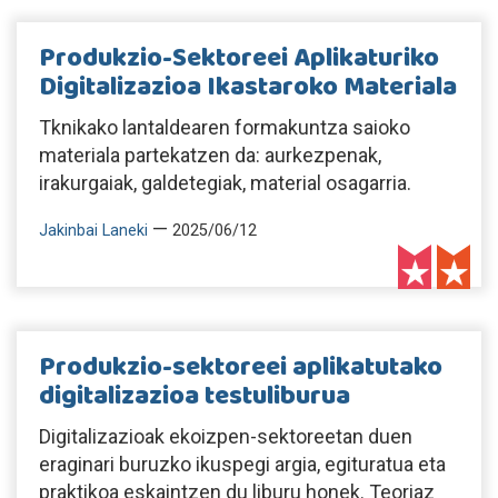
Produkzio-Sektoreei Aplikaturiko
Digitalizazioa Ikastaroko Materiala
Tknikako lantaldearen formakuntza saioko
materiala partekatzen da: aurkezpenak,
irakurgaiak, galdetegiak, material osagarria.
—
Jakinbai Laneki
2025/06/12
Produkzio-sektoreei aplikatutako
digitalizazioa testuliburua
Digitalizazioak ekoizpen-sektoreetan duen
eraginari buruzko ikuspegi argia, egituratua eta
praktikoa eskaintzen du liburu honek. Teoriaz