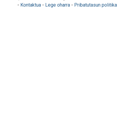
-
Kontaktua
-
Lege oharra
-
Pribatutasun politika