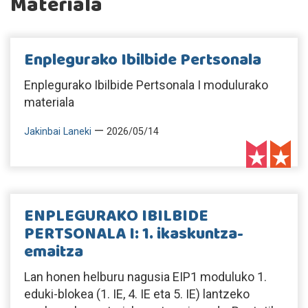
Materiala
Enplegurako Ibilbide Pertsonala
Enplegurako Ibilbide Pertsonala I modulurako
materiala
—
Jakinbai Laneki
2026/05/14
ENPLEGURAKO IBILBIDE
PERTSONALA I: 1. ikaskuntza-
emaitza
Lan honen helburu nagusia EIP1 moduluko 1.
eduki-blokea (1. IE, 4. IE eta 5. IE) lantzeko