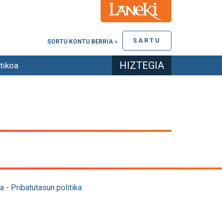
SARTU
SORTU KONTU BERRIA »
HIZTEGIA
tikoa
a
-
Pribatutasun politika