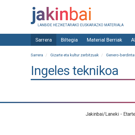
LANBIDE HEZIKETARAKO EUSKARAZKO MATERIALA
Sarrera
Biltegia
Material Berriak
A
Sarrera
Gizarte eta kultur zerbitzuak
Genero-berdinta
Ingeles teknikoa
Jakinbai/Laneki - Etart