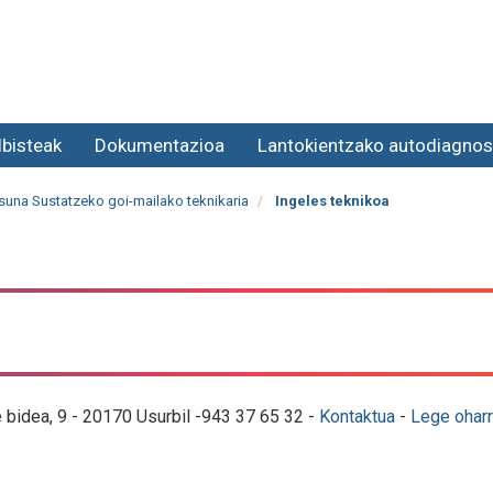
lbisteak
Dokumentazioa
Lantokientzako autodiagnos
suna Sustatzeko goi-mailako teknikaria
Ingeles teknikoa
e bidea, 9 - 20170 Usurbil -943 37 65 32 -
Kontaktua
-
Lege oharr