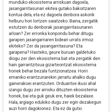
munduko ekosistema arriskuan dagoela,
jasangarritasunari ekitea gutako bakoitzaren
kontua dela, eta ez dagoela denbora askorik
helburu hori lortzen saiatzeko. Baina, zergatik
estutzen du denborak jasangarritasunaren
arloan? Zer erronka konpondu behar ditugu
garapen jasangarriaren bideari urrats irmoz
ekiteko? Zer da jasangarritasuna? Eta
garapena? Hasteko, geure buruari galdetuko
diogu zer den ekosistema bat eta zergatik den
hain garrantzitsua gizarteontzat ekosistema
horiek behar bezala funtzionatzea. Horri
emaniko erantzunarekin jarraitu ahalko dugu
gainerakoei erantzuten. Orduantxe ikusi ahal
izango dugu zer arrisku dituzten ekosistema
horiek, bai eta guk geuk ere, haiek bezalaxe.
Hala, argiago edukiko dugu zer egin dezakegun
auzi horri dagokionez. Eta ez da gutxi.