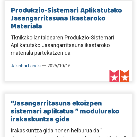
Produkzio-Sistemari Aplikatutako
Jasangarritasuna Ikastaroko
Materiala
Tknikako lantaldearen Produkzio-Sistemari
Aplikatutako Jasangarritasuna ikastaroko
materiala partekatzen da.
—
Jakinbai Laneki
2025/10/16
“Jasangarritasuna ekoizpen
sistemari aplikatua ” modulurako
irakaskuntza gida
Irakaskuntza gida honen helburua da “