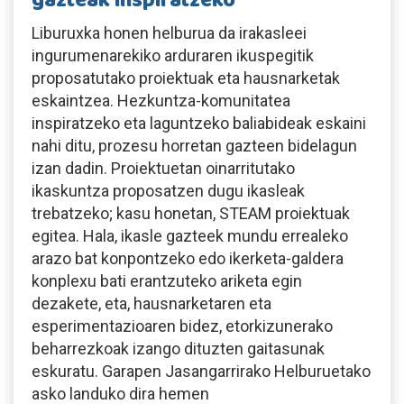
gazteak inspiratzeko
Liburuxka honen helburua da irakasleei
ingurumenarekiko arduraren ikuspegitik
proposatutako proiektuak eta hausnarketak
eskaintzea. Hezkuntza-komunitatea
inspiratzeko eta laguntzeko baliabideak eskaini
nahi ditu, prozesu horretan gazteen bidelagun
izan dadin. Proiektuetan oinarritutako
ikaskuntza proposatzen dugu ikasleak
trebatzeko; kasu honetan, STEAM proiektuak
egitea. Hala, ikasle gazteek mundu errealeko
arazo bat konpontzeko edo ikerketa-galdera
konplexu bati erantzuteko ariketa egin
dezakete, eta, hausnarketaren eta
esperimentazioaren bidez, etorkizunerako
beharrezkoak izango dituzten gaitasunak
eskuratu. Garapen Jasangarrirako Helburuetako
asko landuko dira hemen