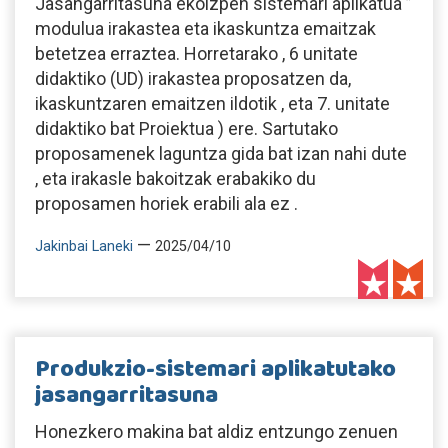
Jasangarritasuna ekoizpen sistemari aplikatua ”
modulua irakastea eta ikaskuntza emaitzak
betetzea erraztea. Horretarako , 6 unitate
didaktiko (UD) irakastea proposatzen da,
ikaskuntzaren emaitzen ildotik , eta 7. unitate
didaktiko bat Proiektua ) ere. Sartutako
proposamenek laguntza gida bat izan nahi dute
, eta irakasle bakoitzak erabakiko du
proposamen horiek erabili ala ez .
—
Jakinbai Laneki
2025/04/10
Produkzio-sistemari aplikatutako
jasangarritasuna
Honezkero makina bat aldiz entzungo zenuen