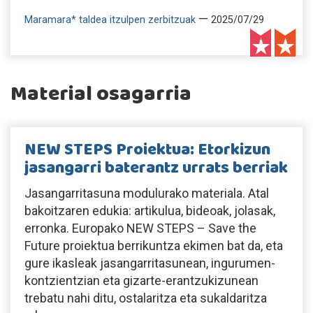
—
Maramara* taldea itzulpen zerbitzuak
2025/07/29
Material osagarria
NEW STEPS Proiektua: Etorkizun
jasangarri baterantz urrats berriak
Jasangarritasuna modulurako materiala. Atal
bakoitzaren edukia: artikulua, bideoak, jolasak,
erronka. Europako NEW STEPS – Save the
Future proiektua berrikuntza ekimen bat da, eta
gure ikasleak jasangarritasunean, ingurumen-
kontzientzian eta gizarte-erantzukizunean
trebatu nahi ditu, ostalaritza eta sukaldaritza