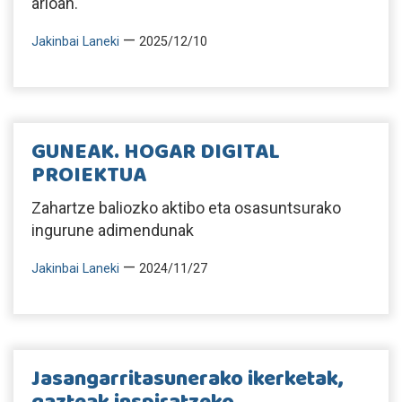
arloan.
—
Jakinbai Laneki
2025/12/10
GUNEAK. HOGAR DIGITAL
PROIEKTUA
Zahartze baliozko aktibo eta osasuntsurako
ingurune adimendunak
—
Jakinbai Laneki
2024/11/27
Jasangarritasunerako ikerketak,