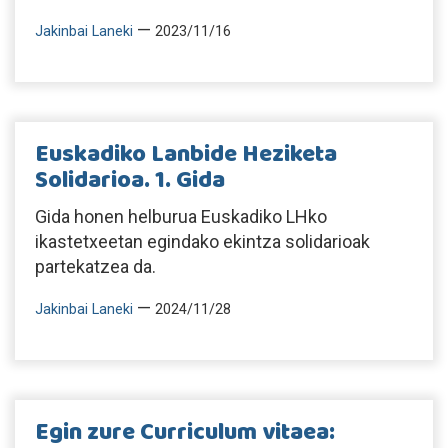
—
Jakinbai Laneki
2023/11/16
Euskadiko Lanbide Heziketa
Solidarioa. 1. Gida
Gida honen helburua Euskadiko LHko
ikastetxeetan egindako ekintza solidarioak
partekatzea da.
—
Jakinbai Laneki
2024/11/28
Egin zure Curriculum vitaea: