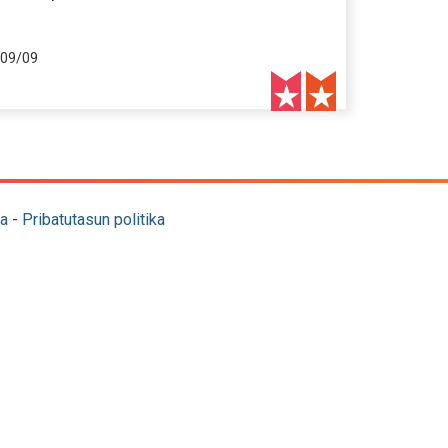
09/09
a
-
Pribatutasun politika