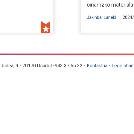
oinarrizko materiala
—
Jakinbai Laneki
2024/
e bidea, 9 - 20170 Usurbil -943 37 65 32 -
Kontaktua
-
Lege oharr