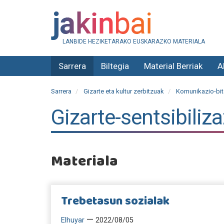
LANBIDE HEZIKETARAKO EUSKARAZKO MATERIALA
Sarrera
Biltegia
Material Berriak
A
Sarrera
Gizarte eta kultur zerbitzuak
Komunikazio-bit
Gizarte-sentsibiliz
Materiala
Trebetasun sozialak
—
Elhuyar
2022/08/05