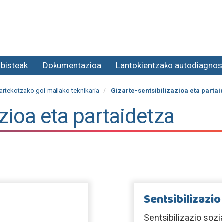
lbisteak
Dokumentazioa
Lantokientzako autodiagnos
artekotzako goi-mailako teknikaria
Gizarte-sentsibilizazioa eta partai
azioa eta partaidetza
Sentsibilizazio
Sentsibilizazio soz