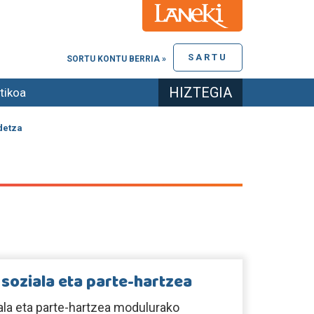
SARTU
SORTU KONTU BERRIA »
HIZTEGIA
tikoa
detza
 soziala eta parte-hartzea
iala eta parte-hartzea modulurako