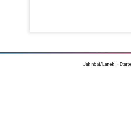
Jakinbai/Laneki - Etart