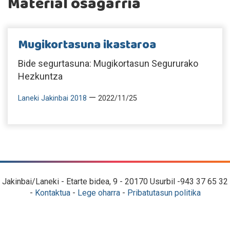
Material osagarria
Mugikortasuna ikastaroa
Bide segurtasuna: Mugikortasun Segururako
Hezkuntza
—
Laneki Jakinbai 2018
2022/11/25
Jakinbai/Laneki - Etarte bidea, 9 - 20170 Usurbil -943 37 65 32
-
Kontaktua
-
Lege oharra
-
Pribatutasun politika