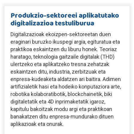
Produkzio-sektoreei aplikatutako
digitalizazioa testuliburua
Digitalizazioak ekoizpen-sektoreetan duen
eraginari buruzko ikuspegi argia, egituratua eta
praktikoa eskaintzen du liburu honek. Teoriaz
haratago, teknologia gaitzaile digitalak (THD)
ulertzeko eta aplikatzeko tresna zehatzak
eskaintzen ditu, industria, zerbitzuak eta
enpresa-kudeaketa aldatzen ari baitira. Adimen
artifizialetik hasi eta hodeiko konputaziora arte,
robotika kolaboratibotik, blockchainetik, biki
digitaletatik eta 4D inprimaketatik igaroz,
kapitulu bakoitzak modu argi eta praktikoan
banakatzen ditu enpresa-mundurako dituen
aplikazioak eta onurak.