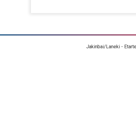
Jakinbai/Laneki - Etart