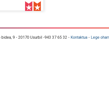
e bidea, 9 - 20170 Usurbil -943 37 65 32 -
Kontaktua
-
Lege oharr