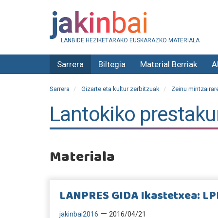
LANBIDE HEZIKETARAKO EUSKARAZKO MATERIALA
Sarrera
Biltegia
Material Berriak
A
Sarrera
Gizarte eta kultur zerbitzuak
Zeinu mintzairar
Lantokiko prestaku
Materiala
LANPRES GIDA Ikastetxea: LP
—
jakinbai2016
2016/04/21