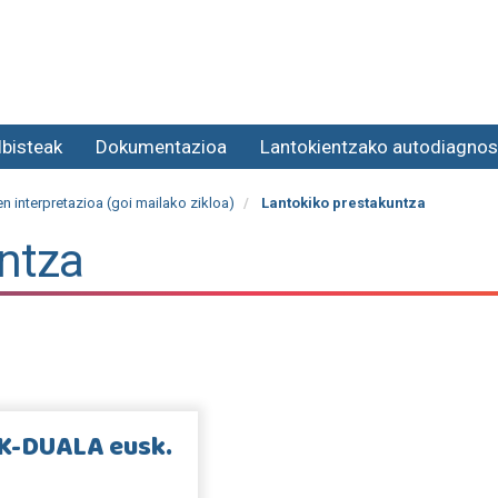
lbisteak
Dokumentazioa
Lantokientzako autodiagnos
en interpretazioa (goi mailako zikloa)
Lantokiko prestakuntza
ntza
K-DUALA eusk.