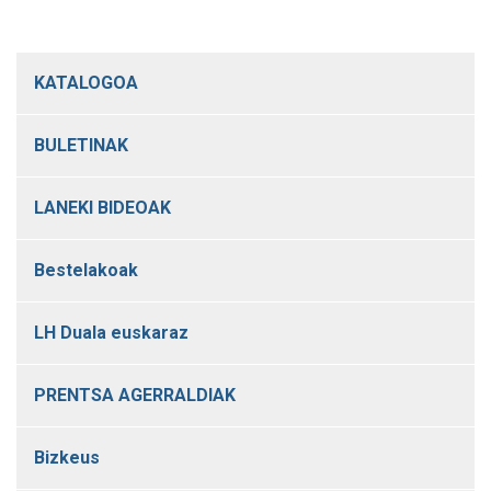
KATALOGOA
BULETINAK
LANEKI BIDEOAK
Bestelakoak
LH Duala euskaraz
PRENTSA AGERRALDIAK
Bizkeus