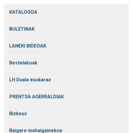
KATALOGOA
BULETINAK
LANEKI BIDEOAK
Bestelakoak
LH Duala euskaraz
PRENTSA AGERRALDIAK
Bizkeus
Baigare mahaigainekoa