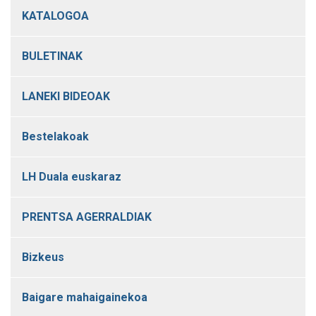
KATALOGOA
BULETINAK
LANEKI BIDEOAK
Bestelakoak
LH Duala euskaraz
PRENTSA AGERRALDIAK
Bizkeus
Baigare mahaigainekoa