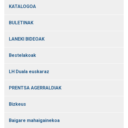
KATALOGOA
BULETINAK
LANEKI BIDEOAK
Bestelakoak
LH Duala euskaraz
PRENTSA AGERRALDIAK
Bizkeus
Baigare mahaigainekoa