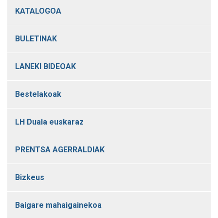
KATALOGOA
BULETINAK
LANEKI BIDEOAK
Bestelakoak
LH Duala euskaraz
PRENTSA AGERRALDIAK
Bizkeus
Baigare mahaigainekoa