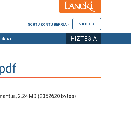
SARTU
SORTU KONTU BERRIA »
HIZTEGIA
tikoa
pdf
entua, 2.24 MB (2352620 bytes)