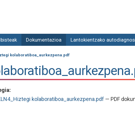
lbisteak
Dokumentazioa
Lantokientzako autodiagnos
tegi kolaboratiboa_aurkezpena.pdf
laboratiboa_aurkezpena.
egia
:
N4_Hiztegi kolaboratiboa_aurkezpena.pdf
— PDF dokum