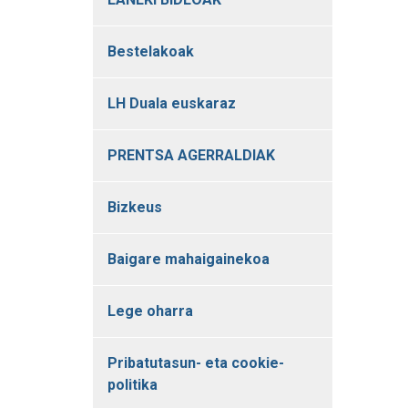
Bestelakoak
LH Duala euskaraz
PRENTSA AGERRALDIAK
Bizkeus
Baigare mahaigainekoa
Lege oharra
Pribatutasun- eta cookie-
politika