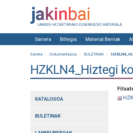
LANBIDE HEZIKETARAKO EUSKARAZKO MATERIALA
Sarrera
Biltegia
Material Berriak
A
Sarrera
Dokumentazioa
BULETINAK
HZKLN4_Hiz
HZKLN4_Hiztegi ko
Fitxat
HZKL
KATALOGOA
BULETINAK
LANEKI BIDEOAK