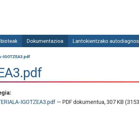
lbisteak
Dokumentazioa
Lantokientzako autodiagnos
-IGOTZEA3.pdf
EA3.pdf
egia
:
ERIALA-IGOTZEA3.pdf
— PDF dokumentua, 307 KB (3153