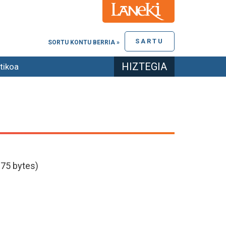
SARTU
SORTU KONTU BERRIA »
HIZTEGIA
tikoa
75 bytes)