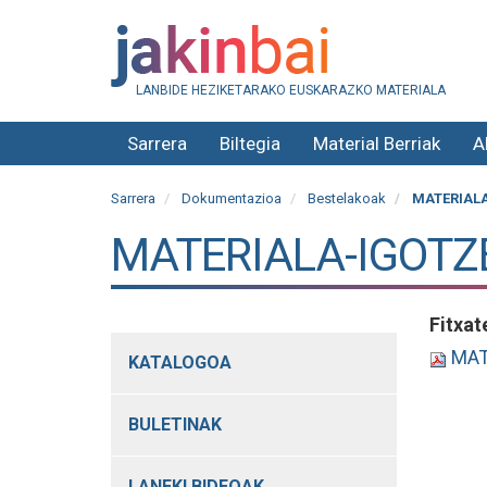
LANBIDE HEZIKETARAKO EUSKARAZKO MATERIALA
Sarrera
Biltegia
Material Berriak
A
Sarrera
Dokumentazioa
Bestelakoak
MATERIALA
MATERIALA-IGOTZ
Fitxat
MAT
KATALOGOA
BULETINAK
LANEKI BIDEOAK