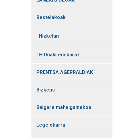
Bestelakoak
Hizkelan
LH Duala euskaraz
PRENTSA AGERRALDIAK
Bizkeus
Baigare mahaigainekoa
Lege oharra