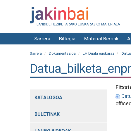
LANBIDE HEZIKETARAKO EUSKARAZKO MATERIALA
Sarrera
Biltegia
Material Berriak
A
Sarrera
Dokumentazioa
LH Duala euskaraz
Datua
Datua_bilketa_enp
Fitxat
Datu
KATALOGOA
office
BULETINAK
LANEKI BIDEOAK