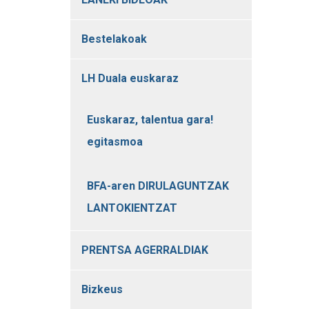
Bestelakoak
LH Duala euskaraz
Euskaraz, talentua gara!
egitasmoa
BFA-aren DIRULAGUNTZAK
LANTOKIENTZAT
PRENTSA AGERRALDIAK
Bizkeus