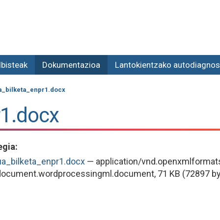
lbisteak
Dokumentazioa
Lantokientzako autodiagnos
_bilketa_enpr1.docx
r1.docx
egia
:
a_bilketa_enpr1.docx
— application/vnd.openxmlformat
document.wordprocessingml.document, 71 KB (72897 by