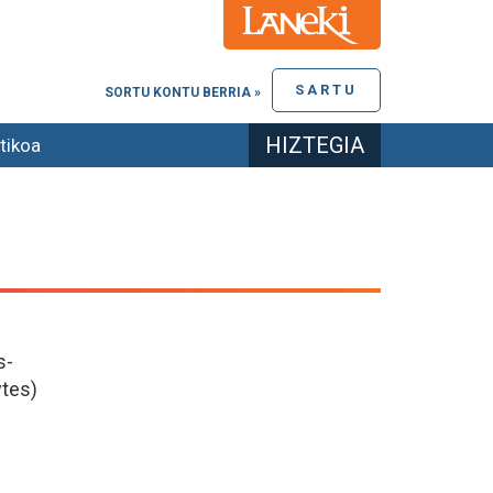
SARTU
SORTU KONTU BERRIA »
HIZTEGIA
tikoa
s-
tes)