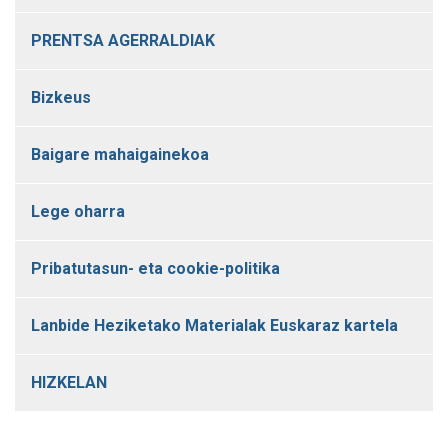
PRENTSA AGERRALDIAK
Bizkeus
Baigare mahaigainekoa
Lege oharra
Pribatutasun- eta cookie-politika
Lanbide Heziketako Materialak Euskaraz kartela
HIZKELAN