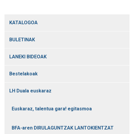
KATALOGOA
BULETINAK
LANEKI BIDEOAK
Bestelakoak
LH Duala euskaraz
Euskaraz, talentua gara! egitasmoa
BFA-aren DIRULAGUNTZAK LANTOKIENTZAT