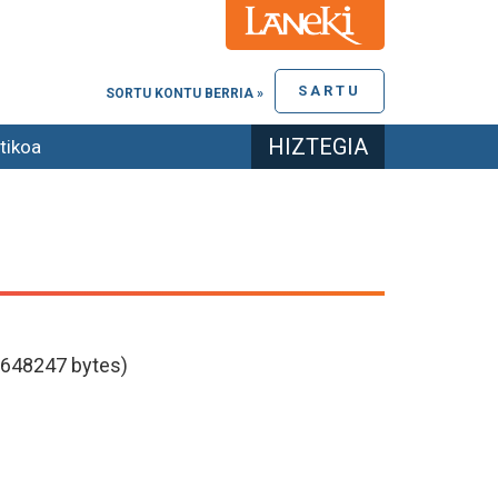
SARTU
SORTU KONTU BERRIA »
HIZTEGIA
tikoa
648247 bytes)