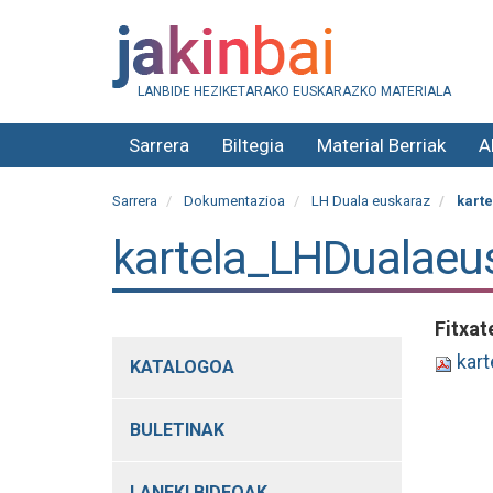
LANBIDE HEZIKETARAKO EUSKARAZKO MATERIALA
Sarrera
Biltegia
Material Berriak
A
Sarrera
Dokumentazioa
LH Duala euskaraz
karte
kartela_LHDualaeu
Fitxat
kart
KATALOGOA
BULETINAK
LANEKI BIDEOAK