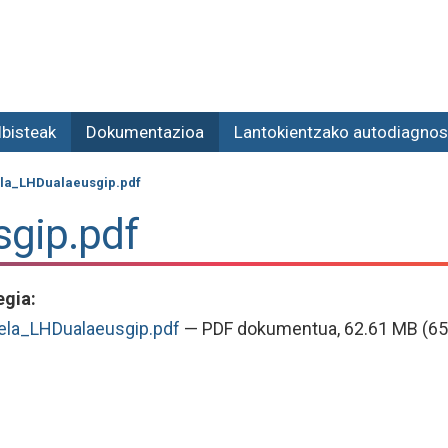
lbisteak
Dokumentazioa
Lantokientzako autodiagnos
la_LHDualaeusgip.pdf
sgip.pdf
egia
:
ela_LHDualaeusgip.pdf
— PDF dokumentua, 62.61 MB (65