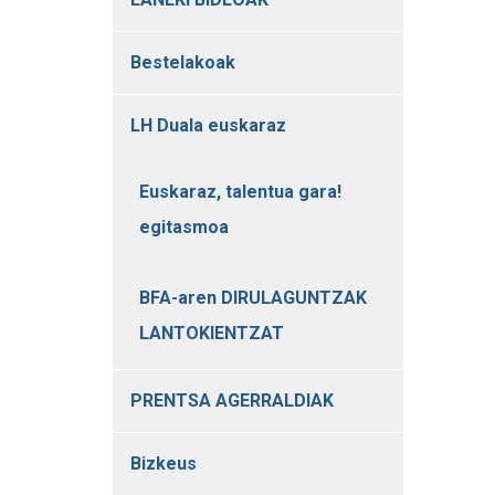
Bestelakoak
LH Duala euskaraz
Euskaraz, talentua gara!
egitasmoa
BFA-aren DIRULAGUNTZAK
LANTOKIENTZAT
PRENTSA AGERRALDIAK
Bizkeus