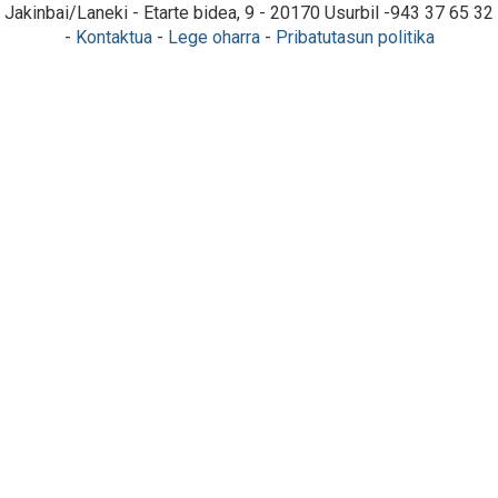
Jakinbai/Laneki - Etarte bidea, 9 - 20170 Usurbil -943 37 65 32
-
Kontaktua
-
Lege oharra
-
Pribatutasun politika