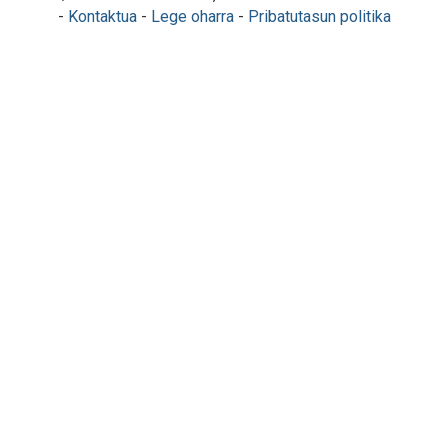
-
Kontaktua
-
Lege oharra
-
Pribatutasun politika