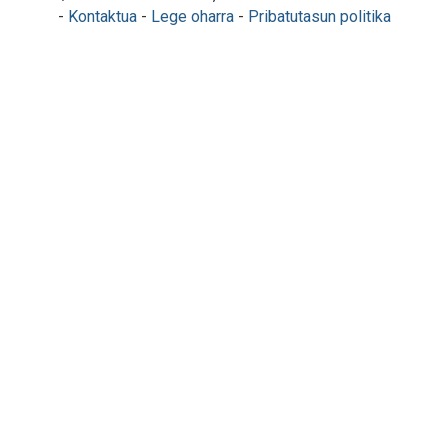
-
Kontaktua
-
Lege oharra
-
Pribatutasun politika