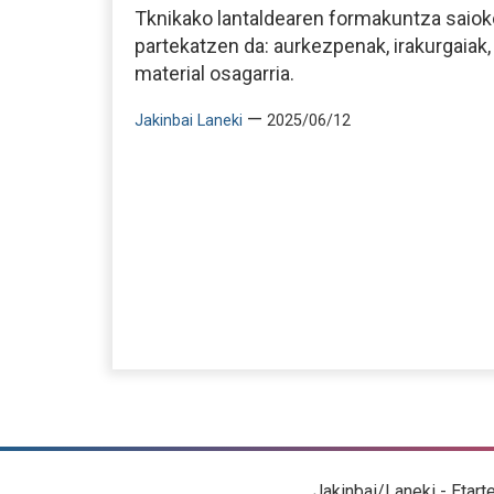
Tknikako lantaldearen formakuntza saiok
partekatzen da: aurkezpenak, irakurgaiak,
material osagarria.
—
Jakinbai Laneki
2025/06/12
Jakinbai/Laneki - Etart