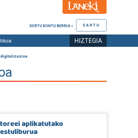
SARTU
SORTU KONTU BERRIA »
HIZTEGIA
tikoa
digitalizazioa
ioa
toreei aplikatutako
testuliburua