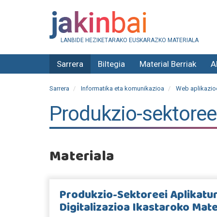
LANBIDE HEZIKETARAKO EUSKARAZKO MATERIALA
Sarrera
Biltegia
Material Berriak
A
Sarrera
Informatika eta komunikazioa
Web aplikazioe
Produkzio-sektoreei
Materiala
Produkzio-Sektoreei Aplikatu
Digitalizazioa Ikastaroko Mate