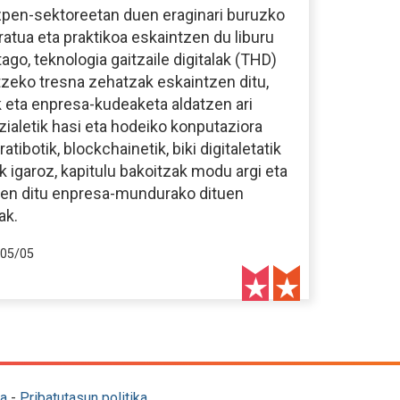
izpen-sektoreetan duen eraginari buruzko
uratua eta praktikoa eskaintzen du liburu
ago, teknologia gaitzaile digitalak (THD)
tzeko tresna zehatzak eskaintzen ditu,
k eta enpresa-kudeaketa aldatzen ari
izialetik hasi eta hodeiko konputaziora
atibotik, blockchainetik, biki digitaletatik
k igaroz, kapitulu bakoitzak modu argi eta
zen ditu enpresa-mundurako dituen
ak.
05/05
a
-
Pribatutasun politika