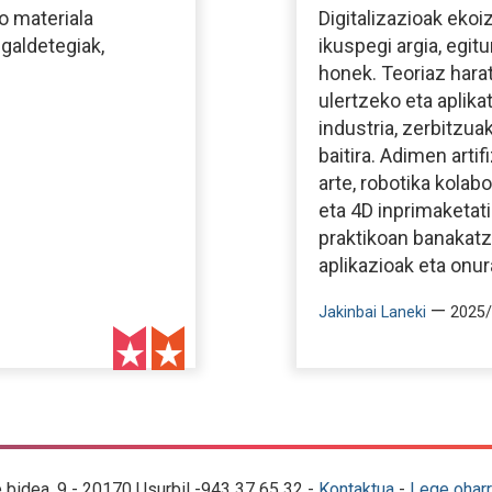
o materiala
Digitalizazioak eko
 galdetegiak,
ikuspegi argia, egit
honek. Teoriaz harat
ulertzeko eta aplika
industria, zerbitzua
baitira. Adimen artif
arte, robotika kolabor
eta 4D inprimaketati
praktikoan banakat
aplikazioak eta onur
—
Jakinbai Laneki
2025/
e bidea, 9 - 20170 Usurbil -943 37 65 32 -
Kontaktua
-
Lege oharr