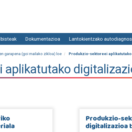
lbisteak
Dokumentazioa
Lantokientzako autodiagnos
n garapena (goi mailako zikloa) loe
Produkzio-sektoreei aplikatutako 
 aplikatutako digitalizaz
riko
Produkzio-sek
riala
digitalizazioa 