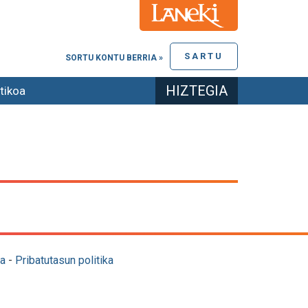
SARTU
SORTU KONTU BERRIA »
HIZTEGIA
tikoa
a
-
Pribatutasun politika