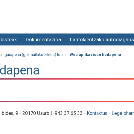
lbisteak
Dokumentazioa
Lantokientzako autodiagnos
n garapena (goi mailako zikloa) loe
Web aplikazioen hedapena
edapena
e bidea, 9 - 20170 Usurbil -943 37 65 32 -
Kontaktua
-
Lege oharr