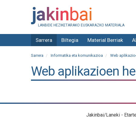
LANBIDE HEZIKETARAKO EUSKARAZKO MATERIALA
Sarrera
Biltegia
Material Berriak
A
Sarrera
Informatika eta komunikazioa
Web aplikazioe
Web aplikazioen h
Jakinbai/Laneki - Etart