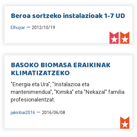
Beroa sortzeko instalazioak 1-7 UD
—
Elhuyar
2012/10/19
BASOKO BIOMASA ERAIKINAK
KLIMATIZATZEKO
"Energia eta Ura", "Instalazioa eta
mantenimendua", "Kimika" eta "Nekazal" familia
profesionalentzat.
—
jakinbai2016
2016/06/08