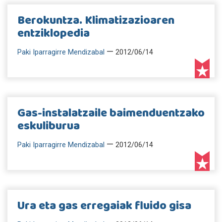
Berokuntza. Klimatizazioaren
entziklopedia
—
Paki Iparragirre Mendizabal
2012/06/14
Gas-instalatzaile baimenduentzako
eskuliburua
—
Paki Iparragirre Mendizabal
2012/06/14
Ura eta gas erregaiak fluido gisa