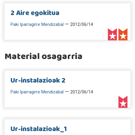
2 Aire egokitua
—
Paki Iparragirre Mendizabal
2012/06/14
Material osagarria
Ur-instalazioak 2
—
Paki Iparragirre Mendizabal
2012/06/14
Ur-instalazioak_1