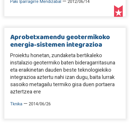
—
Paki Iparragirre Mendizabal
2012/06/14
Aprobetxamendu geotermikoko
energia-sistemen integrazioa
Proiektu honetan, zundaketa bertikaleko
instalazio geotermiko baten bideragarritasuna
eta eraikinetan dauden beste teknologiekiko
integrazioa aztertu nahi izan dugu, baita lurrak
sasoiko metagailu termiko gisa duen portaera
aztertzea ere
—
Tknika
2014/06/26