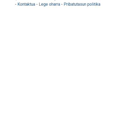
-
Kontaktua
-
Lege oharra
-
Pribatutasun politika