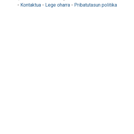
-
Kontaktua
-
Lege oharra
-
Pribatutasun politika