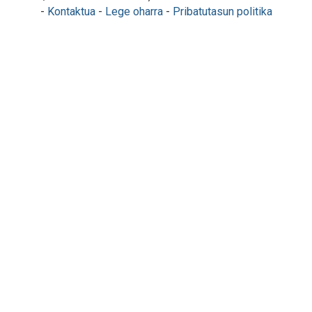
-
Kontaktua
-
Lege oharra
-
Pribatutasun politika