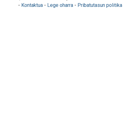
-
Kontaktua
-
Lege oharra
-
Pribatutasun politika