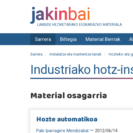
LANBIDE HEZIKETARAKO EUSKARAZKO MATERIALA
Sarrera
Biltegia
Material Berriak
A
Sarrera
Instalatze eta mantentze lanak
Hozteko eta gi
Industriako hotz-i
Material osagarria
Hozte automatikoa
—
Paki Iparragirre Mendizabal
2012/06/14