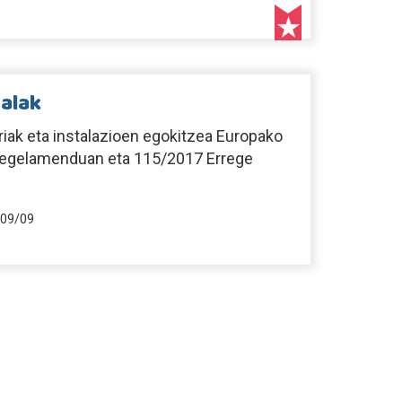
ralak
riak eta instalazioen egokitzea Europako
regelamenduan eta 115/2017 Errege
09/09