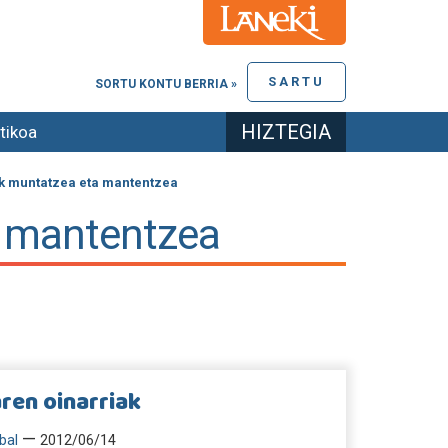
SARTU
SORTU KONTU BERRIA »
HIZTEGIA
tikoa
ak muntatzea eta mantentzea
a mantentzea
aren oinarriak
—
bal
2012/06/14