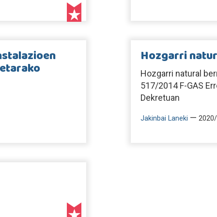
nstalazioen
Hozgarri natu
netarako
Hozgarri natural ber
517/2014 F-GAS Er
Dekretuan
—
Jakinbai Laneki
2020/