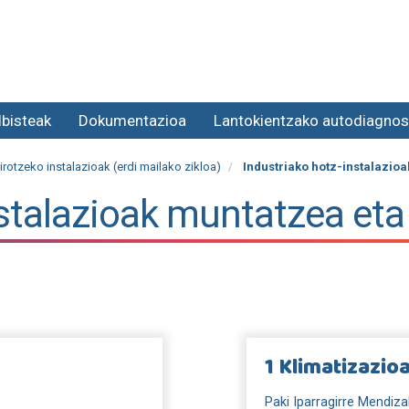
lbisteak
Dokumentazioa
Lantokientzako autodiagnos
rotzeko instalazioak (erdi mailako zikloa)
Industriako hotz-instalazio
nstalazioak muntatzea et
1 Klimatizazio
Paki Iparragirre Mendiza