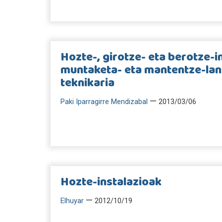
Hozte-, girotze- eta berotze-i
muntaketa- eta mantentze-la
teknikaria
—
Paki Iparragirre Mendizabal
2013/03/06
Hozte-instalazioak
—
Elhuyar
2012/10/19