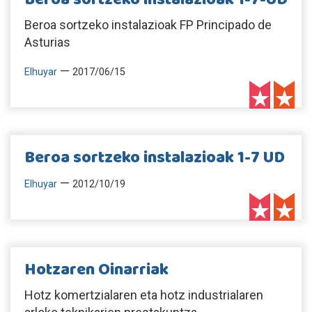
Beroa sortzeko instalazioak FP Principado de
Asturias
—
Elhuyar
2017/06/15
Beroa sortzeko instalazioak 1-7 UD
—
Elhuyar
2012/10/19
Hotzaren Oinarriak
Hotz komertzialaren eta hotz industrialaren