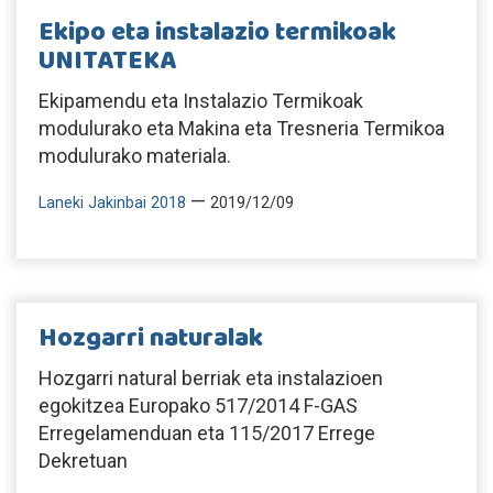
Ekipo eta instalazio termikoak
UNITATEKA
Ekipamendu eta Instalazio Termikoak
modulurako eta Makina eta Tresneria Termikoa
modulurako materiala.
—
Laneki Jakinbai 2018
2019/12/09
Hozgarri naturalak
Hozgarri natural berriak eta instalazioen
egokitzea Europako 517/2014 F-GAS
Erregelamenduan eta 115/2017 Errege
Dekretuan