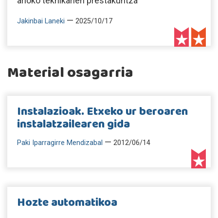
arloko teknikarien prestakuntza
—
Jakinbai Laneki
2025/10/17
Material osagarria
Instalazioak. Etxeko ur beroaren
instalatzailearen gida
—
Paki Iparragirre Mendizabal
2012/06/14
Hozte automatikoa