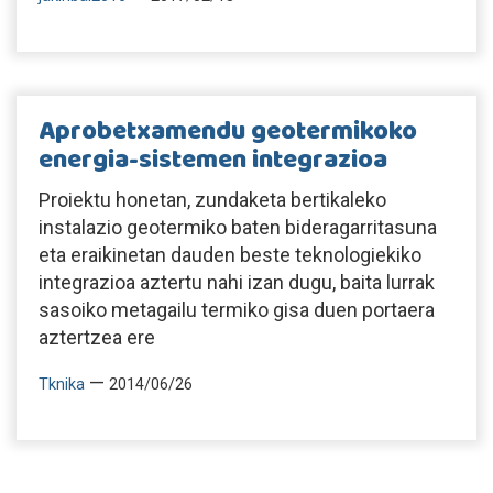
Aprobetxamendu geotermikoko
energia-sistemen integrazioa
Proiektu honetan, zundaketa bertikaleko
instalazio geotermiko baten bideragarritasuna
eta eraikinetan dauden beste teknologiekiko
integrazioa aztertu nahi izan dugu, baita lurrak
sasoiko metagailu termiko gisa duen portaera
aztertzea ere
—
Tknika
2014/06/26