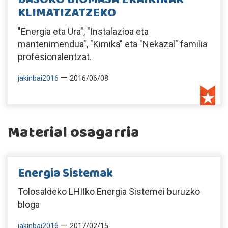
KLIMATIZATZEKO
"Energia eta Ura", "Instalazioa eta
mantenimendua", "Kimika" eta "Nekazal" familia
profesionalentzat.
—
jakinbai2016
2016/06/08
Material osagarria
Energia Sistemak
Tolosaldeko LHIIko Energia Sistemei buruzko
bloga
—
jakinbai2016
2017/02/15