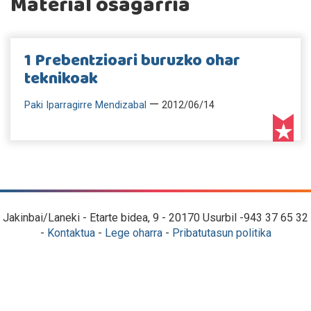
Material osagarria
1 Prebentzioari buruzko ohar
teknikoak
—
Paki Iparragirre Mendizabal
2012/06/14
Jakinbai/Laneki - Etarte bidea, 9 - 20170 Usurbil -943 37 65 32
-
Kontaktua
-
Lege oharra
-
Pribatutasun politika