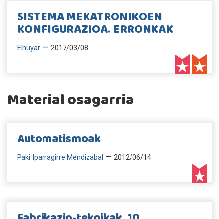
SISTEMA MEKATRONIKOEN
KONFIGURAZIOA. ERRONKAK
—
Elhuyar
2017/03/08
Material osagarria
Automatismoak
—
Paki Iparragirre Mendizabal
2012/06/14
Fabrikazio-teknikak. 10