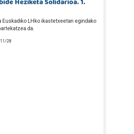
ide Heziketa Solidarioa. 1.
a Euskadiko LHko ikastetxeetan egindako
partekatzea da.
11/28