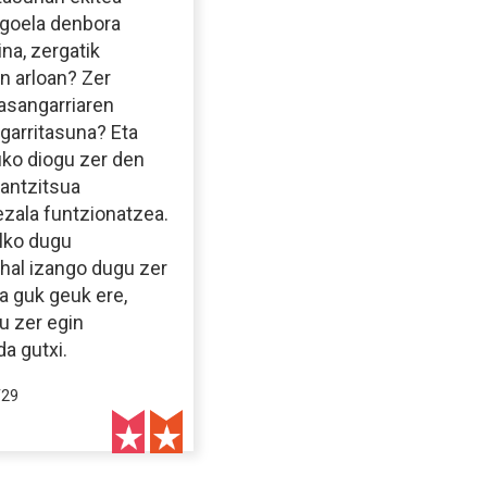
agoela denbora
ina, zergatik
n arloan? Zer
asangarriaren
ngarritasuna? Eta
uko diogu zer den
rantzitsua
ezala funtzionatzea.
alko dugu
ahal izango dugu zer
ta guk geuk ere,
u zer egin
a gutxi.
/29