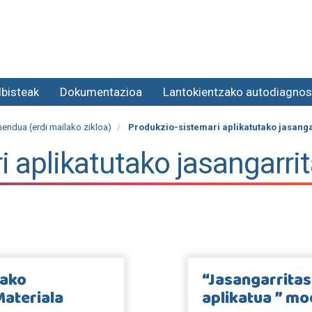
lbisteak
Dokumentazioa
Lantokientzako autodiagnos
endua (erdi mailako zikloa)
Produkzio-sistemari aplikatutako jasang
i aplikatutako jasangarri
tako
“Jasangarritas
Materiala
aplikatua ” mo