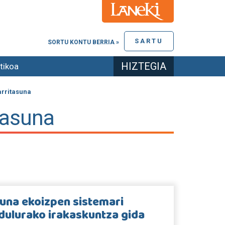
SARTU
SORTU KONTU BERRIA »
HIZTEGIA
tikoa
arritasuna
tasuna
una ekoizpen sistemari
dulurako irakaskuntza gida