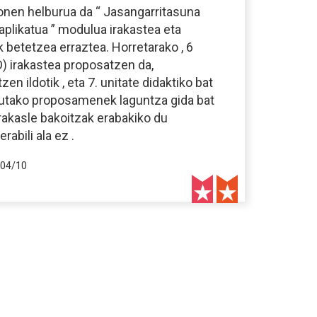
onen helburua da “ Jasangarritasuna
aplikatua ” modulua irakastea eta
 betetzea erraztea. Horretarako , 6
D) irakastea proposatzen da,
n ildotik , eta 7. unitate didaktiko bat
rtutako proposamenek laguntza gida bat
 irakasle bakoitzak erabakiko du
abili ala ez .
04/10