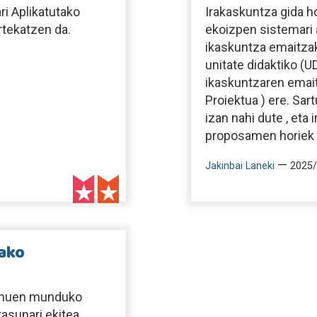
i Aplikatutako
Irakaskuntza gida h
rtekatzen da.
ekoizpen sistemari 
ikaskuntza emaitzak
unitate didaktiko (U
ikaskuntzaren emaitze
Proiektua ) ere. Sa
izan nahi dute , eta
proposamen horiek er
—
Jakinbai Laneki
2025/
tako
zenuen munduko
tasunari ekitea