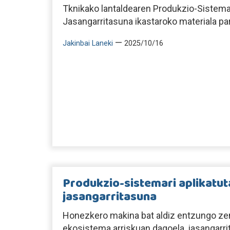
Tknikako lantaldearen Produkzio-Sistemar
Jasangarritasuna ikastaroko materiala pa
—
Jakinbai Laneki
2025/10/16
Produkzio-sistemari aplikatu
jasangarritasuna
Honezkero makina bat aldiz entzungo 
ekosistema arriskuan dagoela, jasangarri