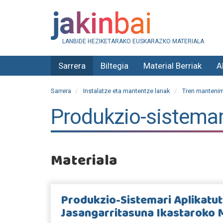
LANBIDE HEZIKETARAKO EUSKARAZKO MATERIALA
Sarrera
Biltegia
Material Berriak
A
Sarrera
Instalatze eta mantentze lanak
Tren mantenim
Produkzio-sistemar
Materiala
Produkzio-Sistemari Aplikatu
Jasangarritasuna Ikastaroko 