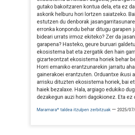
gutako bakoitzaren kontua dela, eta ez d
askorik helburu hori lortzen saiatzeko. Ba
estutzen du denborak jasangarritasunare
erronka konpondu behar ditugu garapen j
bideari urrats irmoz ekiteko? Zer da jasa
garapena? Hasteko, geure buruari galdet
ekosistema bat eta zergatik den hain gar
gizarteontzat ekosistema horiek behar b
Horri emaniko erantzunarekin jarraitu ah
gainerakoei erantzuten. Orduantxe ikusi 
arrisku dituzten ekosistema horiek, bai e
haiek bezalaxe. Hala, argiago edukiko dug
dezakegun auzi horri dagokionez. Eta ez d
—
Maramara* taldea itzulpen zerbitzuak
2025/07