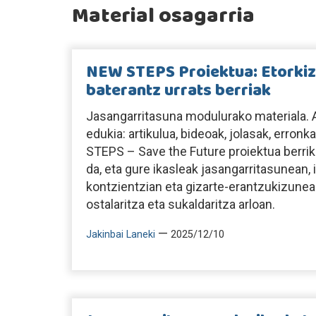
Material osagarria
NEW STEPS Proiektua: Etorkiz
baterantz urrats berriak
Jasangarritasuna modulurako materiala. A
edukia: artikulua, bideoak, jolasak, erro
STEPS – Save the Future proiektua berri
da, eta gure ikasleak jasangarritasunean
kontzientzian eta gizarte-erantzukizunean
ostalaritza eta sukaldaritza arloan.
—
Jakinbai Laneki
2025/12/10