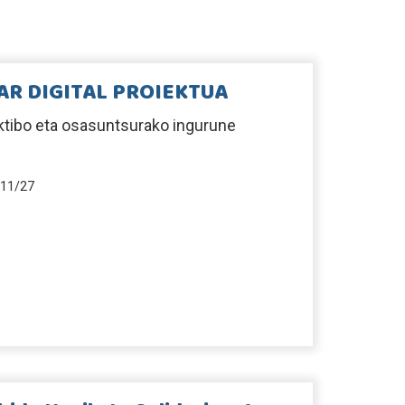
AR DIGITAL PROIEKTUA
ktibo eta osasuntsurako ingurune
11/27