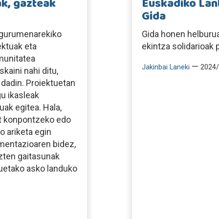
ak, gazteak
Euskadiko Lanb
Gida
ingurumenarekiko
Gida honen helburu
ektuak eta
ekintza solidarioak 
munitatea
—
Jakinbai Laneki
2024/
kaini nahi ditu,
dadin. Proiektuetan
u ikasleak
ak egitea. Hala,
at konpontzeko edo
o ariketa egin
imentazioaren bidez,
zten gaitasunak
uetako asko landuko