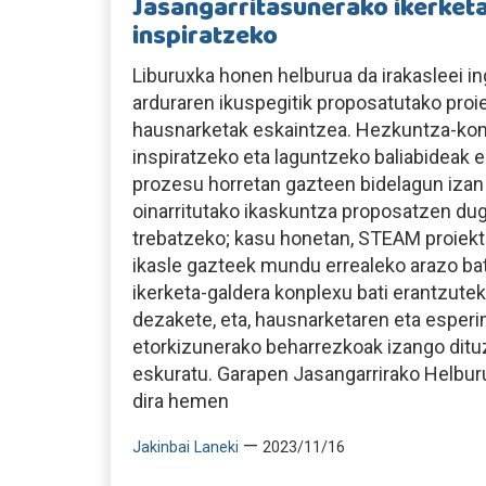
Jasangarritasunerako ikerket
inspiratzeko
Liburuxka honen helburua da irakasleei 
arduraren ikuspegitik proposatutako proi
hausnarketak eskaintzea. Hezkuntza-ko
inspiratzeko eta laguntzeko baliabideak es
prozesu horretan gazteen bidelagun izan 
oinarritutako ikaskuntza proposatzen dug
trebatzeko; kasu honetan, STEAM proiektu
ikasle gazteek mundu errealeko arazo b
ikerketa-galdera konplexu bati erantzutek
dezakete, eta, hausnarketaren eta esper
etorkizunerako beharrezkoak izango ditu
eskuratu. Garapen Jasangarrirako Helbur
dira hemen
—
Jakinbai Laneki
2023/11/16