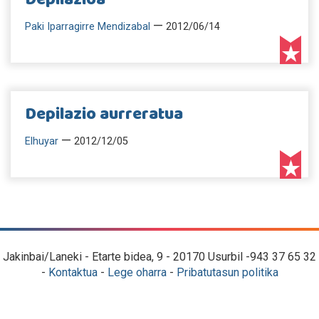
—
Paki Iparragirre Mendizabal
2012/06/14
Depilazio aurreratua
—
Elhuyar
2012/12/05
Jakinbai/Laneki - Etarte bidea, 9 - 20170 Usurbil -943 37 65 32
-
Kontaktua
-
Lege oharra
-
Pribatutasun politika