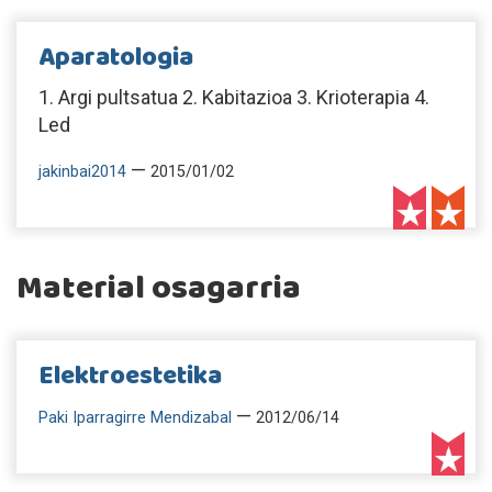
Aparatologia
1. Argi pultsatua 2. Kabitazioa 3. Krioterapia 4.
Led
—
jakinbai2014
2015/01/02
Material osagarria
Elektroestetika
—
Paki Iparragirre Mendizabal
2012/06/14