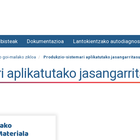
lbisteak
Dokumentazioa
Lantokientzako autodiagnos
 goi-mailako zikloa
Produkzio-sistemari aplikatutako jasangarritas
i aplikatutako jasangarri
tako
Materiala