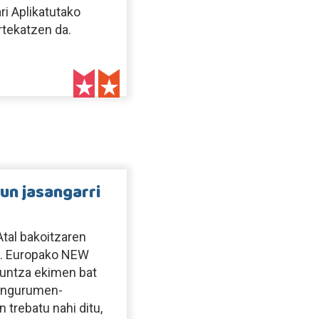
i Aplikatutako
rtekatzen da.
un jasangarri
tal bakoitzaren
nka. Europako NEW
kuntza ekimen bat
, ingurumen-
 trebatu nahi ditu,