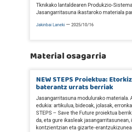
Tknikako lantaldearen Produkzio-Sistemar
Jasangarritasuna ikastaroko materiala pa
—
Jakinbai Laneki
2025/10/16
Material osagarria
NEW STEPS Proiektua: Etorkiz
baterantz urrats berriak
Jasangarritasuna modulurako materiala. A
edukia: artikulua, bideoak, jolasak, erro
STEPS – Save the Future proiektua berri
da, eta gure ikasleak jasangarritasunean
kontzientzian eta gizarte-erantzukizunean