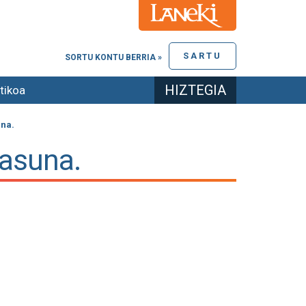
SARTU
SORTU KONTU BERRIA »
HIZTEGIA
tikoa
una.
tasuna.