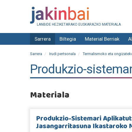
LANBIDE HEZIKETARAKO EUSKARAZKO MATERIALA
Sarrera
Biltegia
Material Berriak
A
Sarrera
Irudi pertsonala
Termalismoko eta ongizateko
Produkzio-sistemar
Materiala
Produkzio-Sistemari Aplikatu
Jasangarritasuna Ikastaroko 