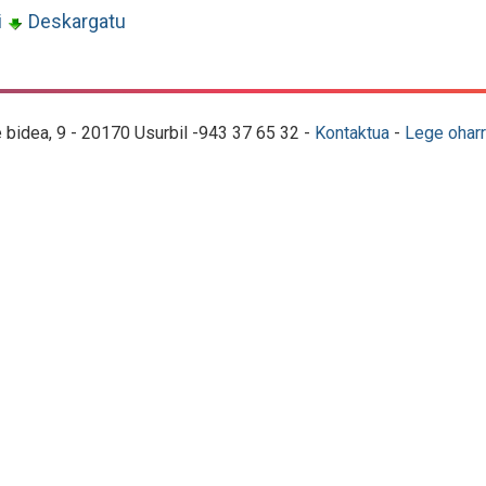
i
Deskargatu
e bidea, 9 - 20170 Usurbil -943 37 65 32 -
Kontaktua
-
Lege oharr