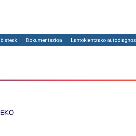
lbisteak
Dokumentazioa
Lantokientzako autodiagnos