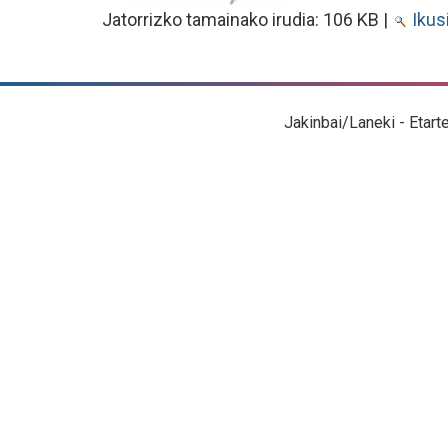
Jatorrizko tamainako irudia:
106 KB
|
Ikus
Jakinbai/Laneki - Etart