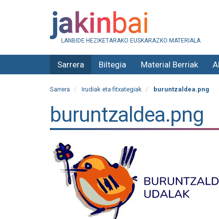
LANBIDE HEZIKETARAKO EUSKARAZKO MATERIALA
Sarrera
Biltegia
Material Berriak
A
Sarrera
Irudiak eta fitxategiak
buruntzaldea.png
buruntzaldea.png