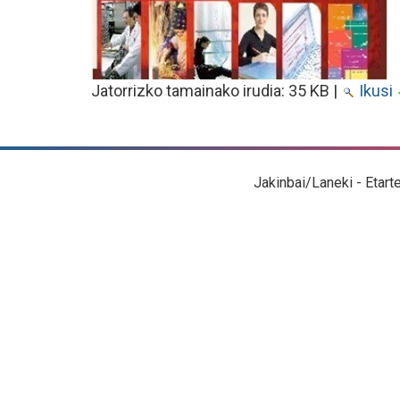
Jatorrizko tamainako irudia:
35 KB
|
Ikusi
Jakinbai/Laneki - Etart