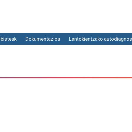
lbisteak
Dokumentazioa
Lantokientzako autodiagnos