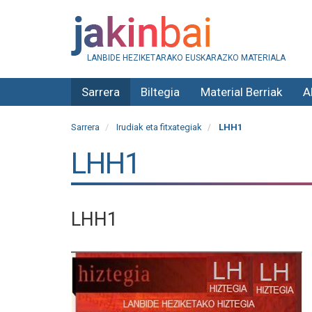
LANBIDE HEZIKETARAKO EUSKARAZKO MATERIALA
Sarrera
Biltegia
Material Berriak
A
Sarrera
Irudiak eta fitxategiak
LHH1
LHH1
LHH1