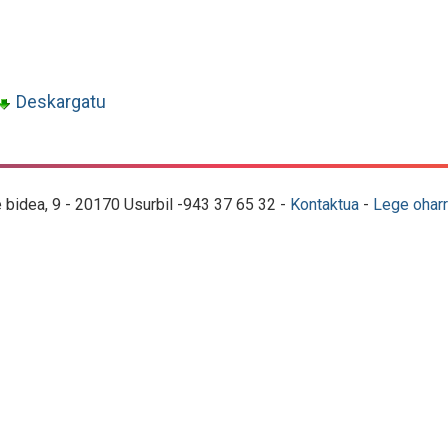
Deskargatu
e bidea, 9 - 20170 Usurbil -943 37 65 32 -
Kontaktua
-
Lege oharr