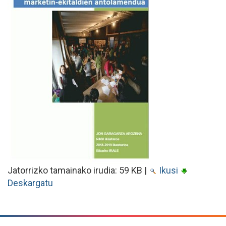
Jatorrizko tamainako irudia:
59 KB
|
Ikusi
Deskargatu