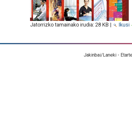
Jatorrizko tamainako irudia:
28 KB
|
Ikusi
Jakinbai/Laneki - Etart