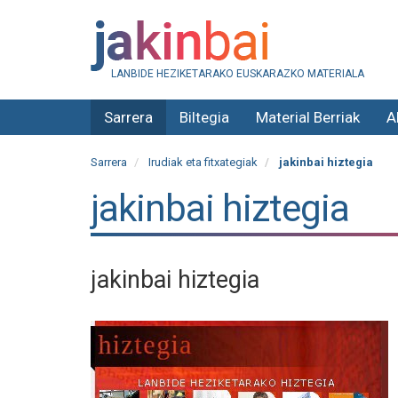
LANBIDE HEZIKETARAKO EUSKARAZKO MATERIALA
Sarrera
Biltegia
Material Berriak
A
Sarrera
Irudiak eta fitxategiak
jakinbai hiztegia
jakinbai hiztegia
jakinbai hiztegia