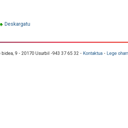
Deskargatu
e bidea, 9 - 20170 Usurbil -943 37 65 32 -
Kontaktua
-
Lege oharr