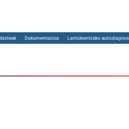
lbisteak
Dokumentazioa
Lantokientzako autodiagnos