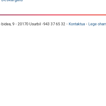
e bidea, 9 - 20170 Usurbil -943 37 65 32 -
Kontaktua
-
Lege oharr