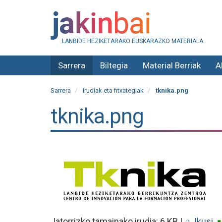
LANBIDE HEZIKETARAKO EUSKARAZKO MATERIALA
Sarrera
Biltegia
Material Berriak
A
Sarrera
Irudiak eta fitxategiak
tknika.png
tknika.png
Jatorrizko tamainako irudia:
6 KB
|
Ikusi