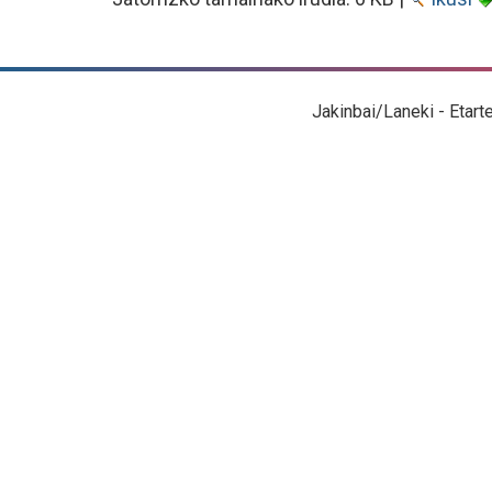
Jakinbai/Laneki - Etart