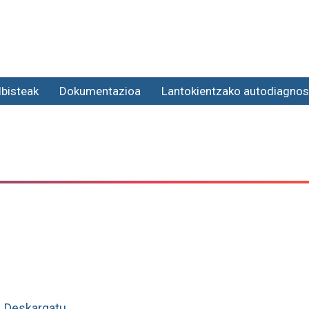
lbisteak
Dokumentazioa
Lantokientzako autodiagnos
Deskargatu